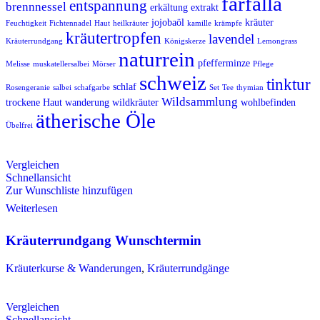
farfalla
entspannung
brennnessel
erkältung
extrakt
jojobaöl
kräuter
Feuchtigkeit
Fichtennadel
Haut
heilkräuter
kamille
krämpfe
kräutertropfen
lavendel
Kräuterrundgang
Königskerze
Lemongrass
naturrein
pfefferminze
Melisse
muskatellersalbei
Mörser
Pflege
schweiz
tinktur
schlaf
Rosengeranie
salbei
schafgarbe
Set
Tee
thymian
Wildsammlung
trockene Haut
wanderung
wildkräuter
wohlbefinden
ätherische Öle
Übelfrei
Vergleichen
Schnellansicht
Zur Wunschliste hinzufügen
Weiterlesen
Kräuterrundgang Wunschtermin
Kräuterkurse & Wanderungen
,
Kräuterrundgänge
Vergleichen
Schnellansicht