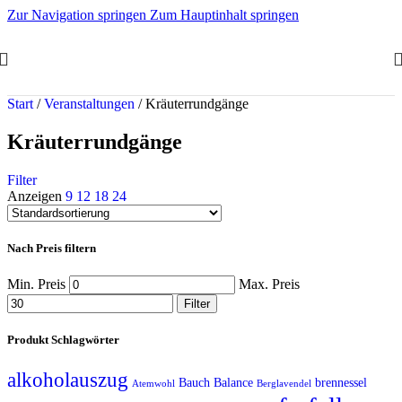
Zur Navigation springen
Zum Hauptinhalt springen
Start
/
Veranstaltungen
/
Kräuterrundgänge
Kräuterrundgänge
Filter
Anzeigen
9
12
18
24
Nach Preis filtern
Min. Preis
Max. Preis
Filter
Produkt Schlagwörter
alkoholauszug
Bauch Balance
brennessel
Atemwohl
Berglavendel