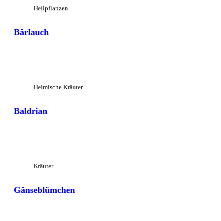
Heilpflanzen
Bärlauch
Großansicht
Heimische Kräuter
Baldrian
Großansicht
Kräuter
Gänseblümchen
Großansicht