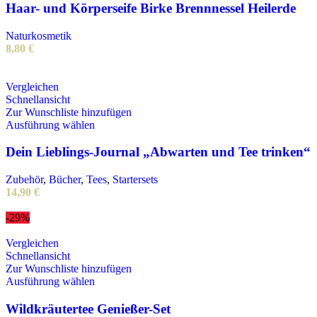
weist
Haar- und Körperseife Birke Brennnessel Heilerde
mehrere
Varianten
Naturkosmetik
auf.
8,80
€
Die
Optionen
können
Vergleichen
auf
Schnellansicht
der
Zur Wunschliste hinzufügen
Produktseite
Dieses
Ausführung wählen
gewählt
Produkt
werden
weist
Dein Lieblings-Journal „Abwarten und Tee trinken“
mehrere
Varianten
Zubehör
,
Bücher
,
Tees
,
Startersets
auf.
14,90
€
Die
Optionen
-29%
können
auf
Vergleichen
der
Schnellansicht
Produktseite
Zur Wunschliste hinzufügen
gewählt
Dieses
Ausführung wählen
werden
Produkt
weist
Wildkräutertee Genießer-Set