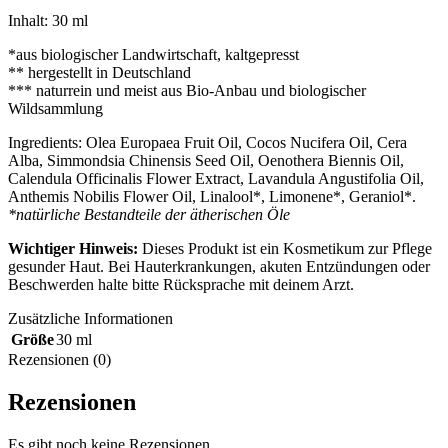
Inhalt: 30 ml
*aus biologischer Landwirtschaft, kaltgepresst
** hergestellt in Deutschland
*** naturrein und meist aus Bio-Anbau und biologischer
Wildsammlung
Ingredients: Olea Europaea Fruit Oil, Cocos Nucifera Oil, Cera
Alba, Simmondsia Chinensis Seed Oil, Oenothera Biennis Oil,
Calendula Officinalis Flower Extract, Lavandula Angustifolia Oil,
Anthemis Nobilis Flower Oil, Linalool*, Limonene*, Geraniol*.
*natürliche Bestandteile der ätherischen Öle
Wichtiger Hinweis:
Dieses Produkt ist ein Kosmetikum zur Pflege
gesunder Haut. Bei Hauterkrankungen, akuten Entzündungen oder
Beschwerden halte bitte Rücksprache mit deinem Arzt.
Zusätzliche Informationen
Größe
30 ml
Rezensionen (0)
Rezensionen
Es gibt noch keine Rezensionen.