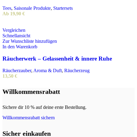
mehrere
Varianten
Tees
,
Saisonale Produkte
,
Startersets
auf.
Ab
19,90
€
Die
Optionen
können
Vergleichen
auf
Schnellansicht
der
Zur Wunschliste hinzufügen
Produktseite
In den Warenkorb
gewählt
werden
Räucherwerk – Gelassenheit & innere Ruhe
Räucherzauber
,
Aroma & Duft
,
Räucherzeug
13,50
€
Willkommensrabatt
Sichere dir 10 % auf deine erste Bestellung.
Willkommensrabatt sichern
Sicher einkaufen